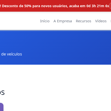
 Desconto de 50% para novos usuários,
acaba em 0d 3h 21m 6s
Início
A Empresa
Recursos
Vídeos
 de veículos
os