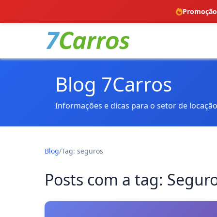
Promoção!
Blog 7Carros
Informações e dicas para o setor de locação
Blog
/
Tag: seguros
Posts com a tag: Segur