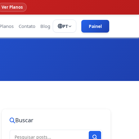
Ver Planos
Planos
Contato
Blog
PT
Painel
Buscar