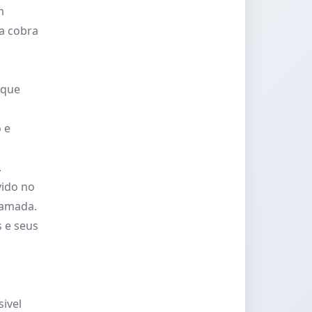
m
a cobra
 que
 e
.
vido no
ramada.
 e seus
sivel