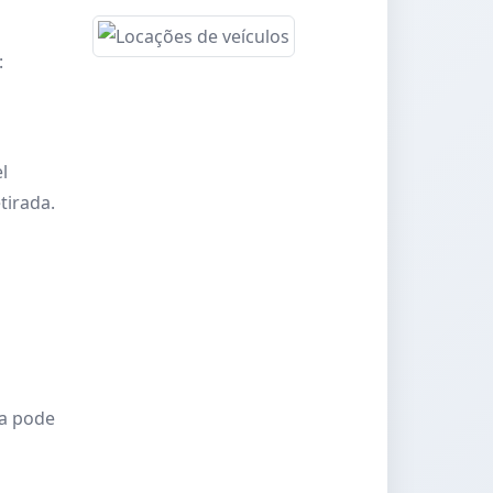
:
l
tirada.
ma pode