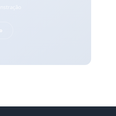
onstração
o