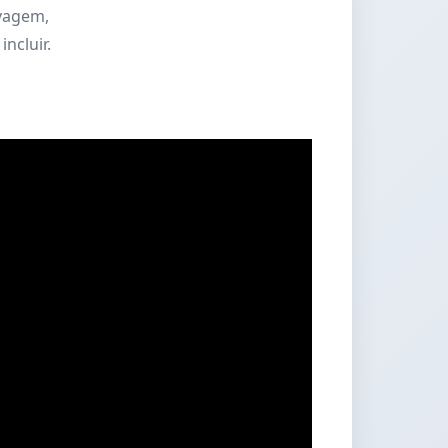
avagem,
ncluir.