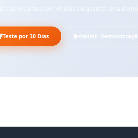
dos os recursos por 30 dias ou assista uma dem
Teste por 30 Dias
Assistir Demonstraçã