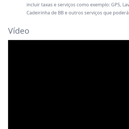
incluir taxas e serviços como exemplo: GPS, L
Cadeirinha de BB e outros serviços que poderá i
Vídeo