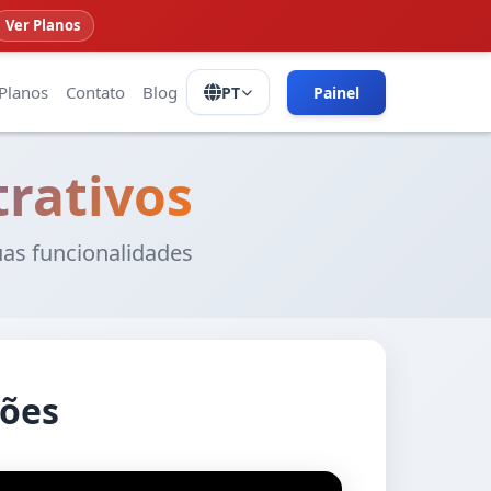
Ver Planos
Planos
Contato
Blog
PT
Painel
rativos
uas funcionalidades
sões