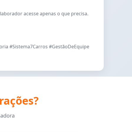
laborador acesse apenas o que precisa.
toria #Sistema7Carros #GestãoDeEquipe
rações?
cadora