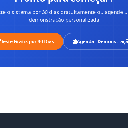
ste o sistema por 30 dias gratuitamente ou agende 
demonstração personalizada
Teste Grátis por 30 Dias
Agendar Demonstraç