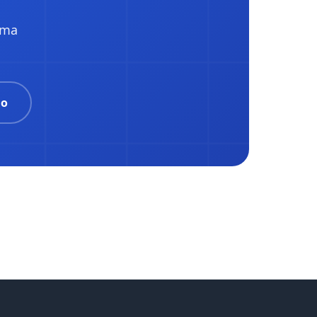
uma
ão